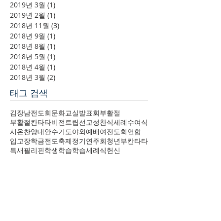
2019년 3월
(1)
게시물 1개
2019년 2월
(1)
게시물 1개
2018년 11월
(3)
게시물 3개
2018년 9월
(1)
게시물 1개
2018년 8월
(1)
게시물 1개
2018년 5월
(1)
게시물 1개
2018년 4월
(1)
게시물 1개
2018년 3월
(2)
게시물 2개
태그 검색
김장
남전도회
문화교실
발표회
부활절
부활절칸타타
비전트립
선교
성찬식
세례
수여식
시온찬양대
안수기도
야외예배
여전도회
연합
입교
장학금
전도축제
정기연주회
청년부
칸타타
특새
필리핀
학생
학습
학습세례식
헌신