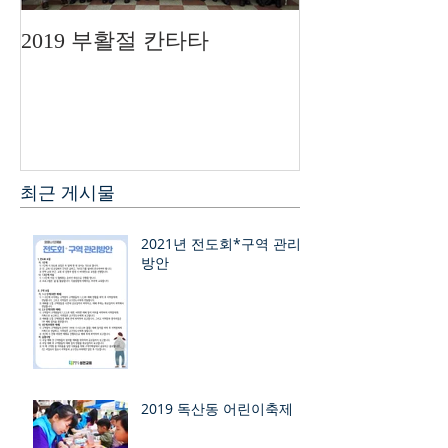
2019 부활절 칸타타
2019 필리핀 
최근 게시물
2021년 전도회*구역 관리
방안
2019 독산동 어린이축제