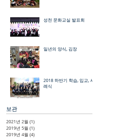
성천 문화교실 발표회
일년의 양식, 김장
2018 하반기 학습, 입교, 세
례식
보관
2021년 2월
(1)
게시물 1개
2019년 5월
(1)
게시물 1개
2019년 4월
(4)
게시물 4개