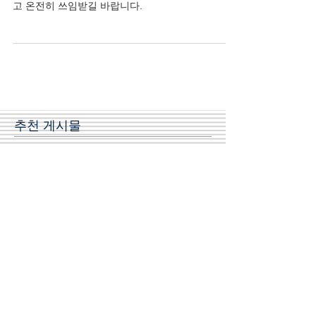
성천교회의 학생들이 하나님의 사람으로 잘 성장하
고 온전히 쓰임받길 바랍니다.
추천 게시물
2019 부활절 칸타타
2019 필리핀 