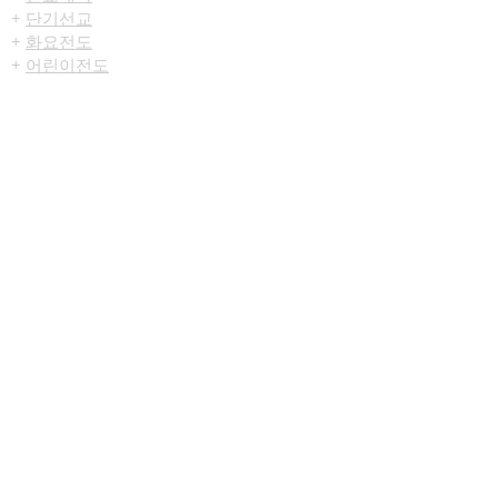
+
단기선교
+
화요전도
​+
어린이전도
미디어센터
+
예배중계
+
주일
설교
+
시리즈설교
+
찬양대영상
+
특송영상
+
행사영상
+
교회주보
+
포토앨범
+
교회 리모델링
+
커뮤니티소식
​본 홈페이지는 IE 11+ Chrome 56+ 에 최적화
되어 있습니다.
[​온라인 헌금 안내]