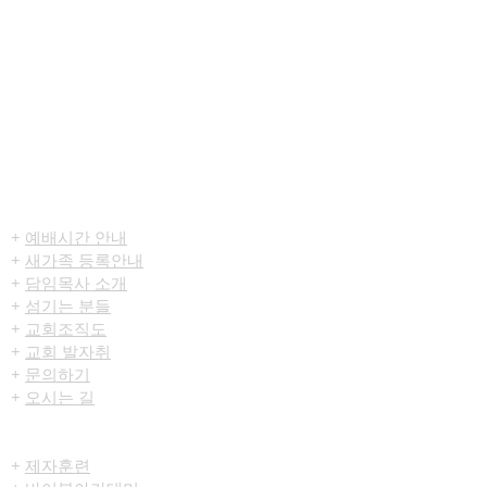
​환영합니다
+
예배시간 안내
+
새가족 등록안내
+
담임목사 소개
+
섬기는 분들
+
교회조직도
+
교회 발자취
+
문의하기
+
오시는 길
교육/양육
+
제자훈련