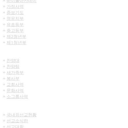
+
바이블아카데미
+
가정사역
+
중보기도
+
영유치부
+
유초등부
+
중고등부
+
제2청년부
+
제1청년부
섬김/사역
+
찬양대
+
찬양팀
+
새가족부
+
봉사부
+
교회사역
+
문화사역
​+
소그룹사역
전도/선교
+
국내외선교현황
+
선교소식란
+
선교대학