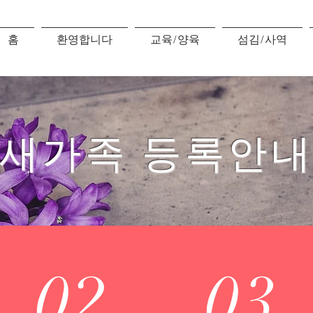
홈
환영합니다
교육/양육
섬김/사역
새가족 등록안
02
03