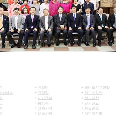
양육
섬김/사역
전도/선교
련
+
찬양대
+
국내외선교현황
아카데미
+
찬양팀
+
선교소식란
역
+
새가족부
+
선교대학
도
+
봉사부
+
단기선교
부
+
교회사역
+
화요전도
부
+
문화사역
​+
어린이전도