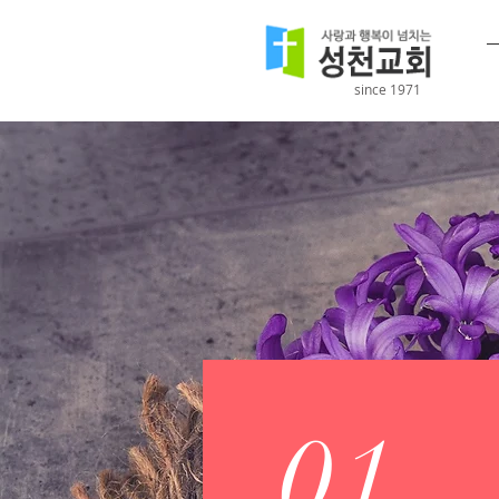
since 1971
01