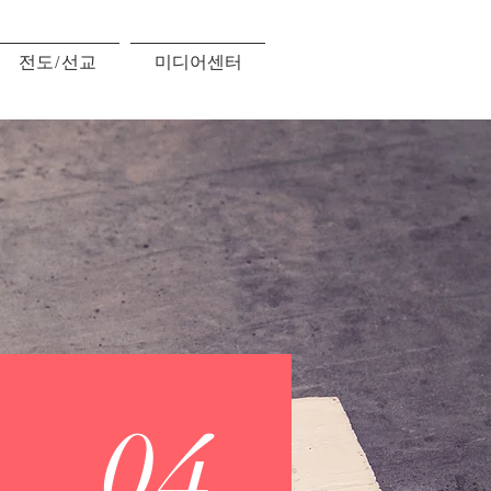
전도/선교
미디어센터
내
04