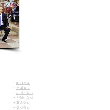
미디어센터
+
예배중계
+
주일
설교
+
시리즈설교
+
찬양대영상
+
특송영상
+
행사영상