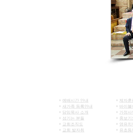
​환영합니다
교육/
+
예배시간 안내
+
제자훈
+
새가족 등록안내
+
바이블
+
담임목사 소개
+
가정사
+
섬기는 분들
+
중보기
+
교회조직도
+
영유치
+
교회 발자취
+
유초등