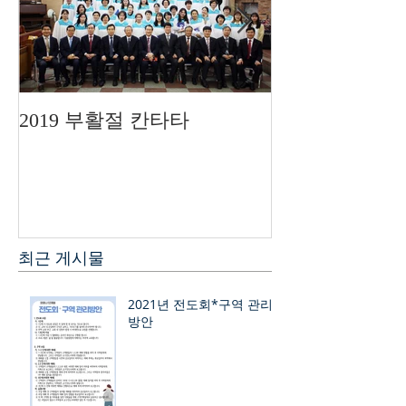
2019 부활절 칸타타
2019 필리핀 
최근 게시물
2021년 전도회*구역 관리
방안