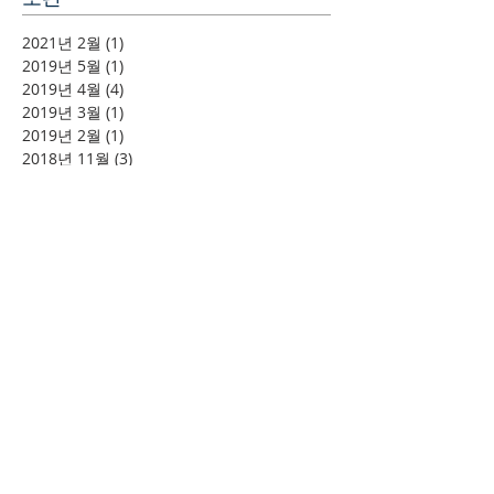
2021년 2월
(1)
게시물 1개
2019년 5월
(1)
게시물 1개
2019년 4월
(4)
게시물 4개
2019년 3월
(1)
게시물 1개
2019년 2월
(1)
게시물 1개
2018년 11월
(3)
게시물 3개
2018년 9월
(1)
게시물 1개
2018년 8월
(1)
게시물 1개
2018년 5월
(1)
게시물 1개
2018년 4월
(1)
게시물 1개
2018년 3월
(2)
게시물 2개
태그 검색
김장
남전도회
문화교실
발표회
부활절
부활절칸타타
비전트립
선교
성찬식
세례
수여식
시온찬양대
안수기도
야외예배
여전도회
연합
입교
장학금
전도축제
정기연주회
청년부
칸타타
특새
필리핀
학생
학습
학습세례식
헌신