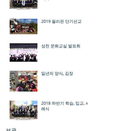
2019 필리핀 단기선교
성천 문화교실 발표회
일년의 양식, 김장
2018 하반기 학습, 입교, 세
례식
보관