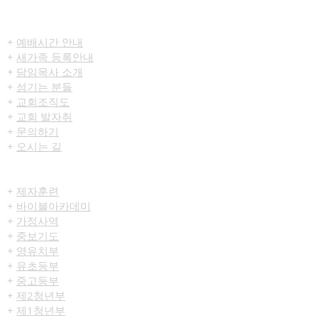
​환영합니다
+
예배시간 안내
+
새가족 등록안내
+
담임목사 소개
+
섬기는 분들
+
교회조직도
+
교회 발자취
+
문의하기
+
오시는 길
교육/양육
+
제자훈련
+
바이블아카데미
+
가정사역
+
중보기도
+
영유치부
+
유초등부
+
중고등부
+
제2청년부
+
제1청년부